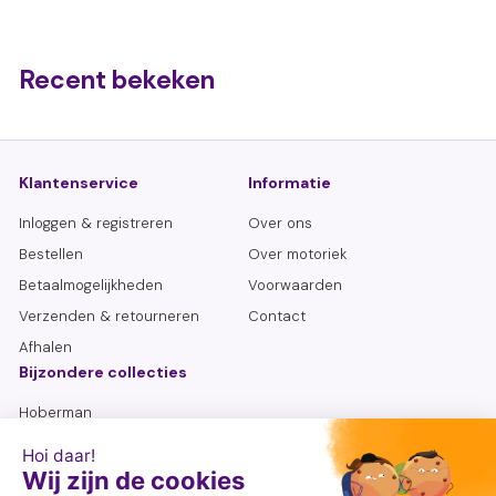
,
9
Recent bekeken
5
Klantenservice
Informatie
Inloggen & registreren
Over ons
Bestellen
Over motoriek
Betaalmogelijkheden
Voorwaarden
Verzenden & retourneren
Contact
Afhalen
Bijzondere collecties
Hoberman
Lemniscaat
Sensoriek flessen