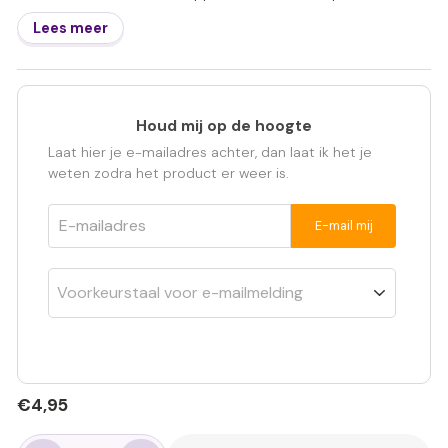
Lees meer
Houd mij op de hoogte
Laat hier je e-mailadres achter, dan laat ik het je
weten zodra het product er weer is.
E-mailadres
E-mail mij
Normale
€4,95
€4,95
prijs