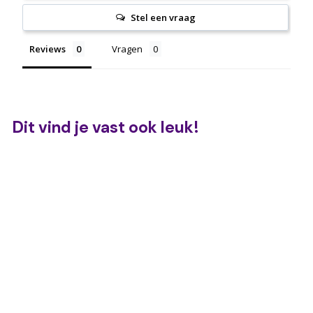
Stel een vraag
Reviews
Vragen
Dit vind je vast ook leuk!
UITVERKOCHT
Pop it ijs glow
€
€4,95
4