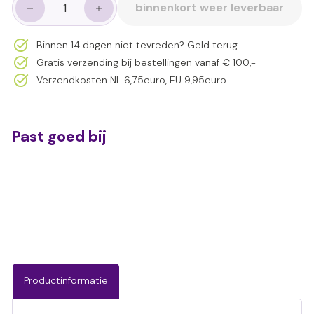
binnenkort weer leverbaar
−
+
Binnen 14 dagen niet tevreden? Geld terug.
Gratis verzending bij bestellingen vanaf € 100,-
Verzendkosten NL 6,75euro, EU 9,95euro
Past goed bij
Pop it ijs glow
€4,95
€4,95
UITVERKOCHT
Productinformatie