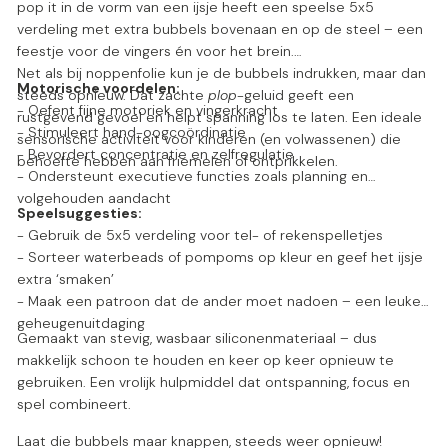
pop it in de vorm van een ijsje heeft een speelse 5x5
verdeling met extra bubbels bovenaan en op de steel – een
feestje voor de vingers én voor het brein.
Net als bij noppenfolie kun je de bubbels indrukken, maar dan
Motorische voordelen:
steeds opnieuw. Dat zachte
plop
-geluid geeft een
- Oefent fijne motoriek en vingerkracht
rustgevend gevoel en helpt spanning los te laten. Een ideale
- Stimuleert hand-oogcoördinatie
sensorische activiteit voor kinderen (en volwassenen) die
- Bevordert concentratie en zelfregulatie
behoefte hebben aan friemelen of ontprikkelen.
- Ondersteunt executieve functies zoals planning en
volgehouden aandacht
Speelsuggesties:
- Gebruik de 5x5 verdeling voor tel- of rekenspelletjes
- Sorteer waterbeads of pompoms op kleur en geef het ijsje
extra ‘smaken’
- Maak een patroon dat de ander moet nadoen – een leuke
geheugenuitdaging
Gemaakt van stevig, wasbaar siliconenmateriaal – dus
makkelijk schoon te houden en keer op keer opnieuw te
gebruiken. Een vrolijk hulpmiddel dat ontspanning, focus en
spel combineert.
Laat die bubbels maar knappen, steeds weer opnieuw!