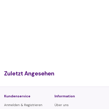
Flutschi Ball
€
€2,25
2
,
2
Zuletzt Angesehen
5
Kundenservice
Information
Anmelden & Registrieren
Über uns