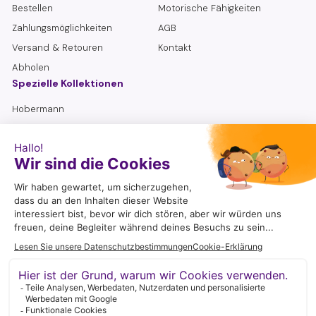
Bestellen
Motorische Fähigkeiten
Zahlungsmöglichkeiten
AGB
Versand & Retouren
Kontakt
Abholen
Spezielle Kollektionen
Hobermann
Lemniskate
Sensorische Flaschen
Senioren
Suchen
Folg mir
Ich genieße es, in den sozialen Medien aktiv zu sein. Eine
wunderbare Möglichkeit, Bastelideen, Spielvorschläge, Tipps und
neue Produkte mit Ihnen zu teilen.
Instagram
YouTube
Pinterest