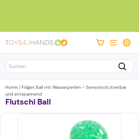
Direkt
zum
Inhalt
Pause
Diashow
T
Seitennaviga
o
y
Search
s
Suchen
4
2
Home
/
Fidget Ball mit Wasserperlen – Sensorisch, knetbar
h
und entspannend
Flutschi Ball
a
n
d
s