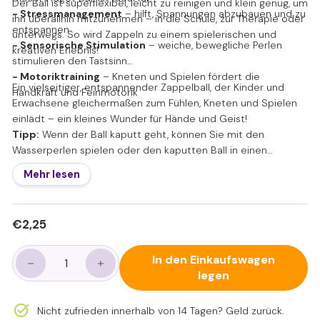
Der Ball ist superflexibel, leicht zu reinigen und klein genug, um
- Stressmanagement
– ​​hilft, Spannungen abzubauen und zu
ihn überallhin mitzunehmen – in die Schule, zur Therapie oder
entspannen
unterwegs. So wird Zappeln zu einem spielerischen und
- Sensorische Stimulation
– weiche, bewegliche Perlen
kreativen Erlebnis!
stimulieren den Tastsinn
- Motoriktraining
– Kneten und Spielen fördert die
Ein vielseitiger, entspannender Zappelball, der Kinder und
Handkraft und Feinmotorik
Erwachsene gleichermaßen zum Fühlen, Kneten und Spielen
einlädt – ein kleines Wunder für Hände und Geist!
Tipp:
Wenn der Ball kaputt geht, können Sie mit den
Wasserperlen spielen oder den kaputten Ball in einen
Luftballon stecken und diesen wieder zubinden.
Mehr lesen
Normaler
€2,25
€2,25
Preis
In den Einkaufswagen
−
+
legen
Nicht zufrieden innerhalb von 14 Tagen? Geld zurück.