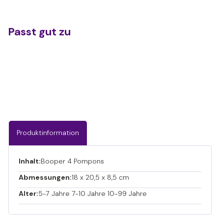
Passt gut zu
Needoh Booper
€7,95
€7,95
AUSVERKAUFT
Produktinformation
Inhalt:
Booper 4 Pompons
Abmessungen:
18 x 20,5 x 8,5 cm
Alter:
5-7 Jahre 7-10 Jahre 10-99 Jahre