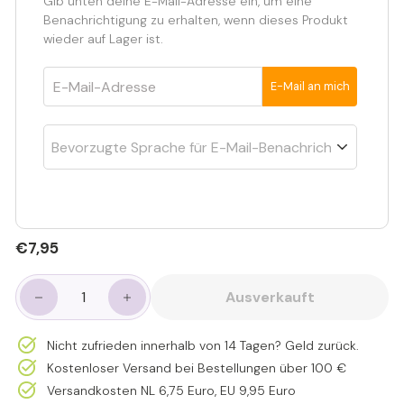
Gib unten deine E-Mail-Adresse ein, um eine
Benachrichtigung zu erhalten, wenn dieses Produkt
wieder auf Lager ist.
E-Mail-Adresse
E-Mail an mich
Normaler
€7,95
€7,95
Preis
Ausverkauft
−
+
Nicht zufrieden innerhalb von 14 Tagen? Geld zurück.
Kostenloser Versand bei Bestellungen über 100 €
Versandkosten NL 6,75 Euro, EU 9,95 Euro