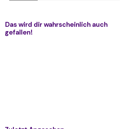
Das wird dir wahrscheinlich auch
gefallen!
AUSVERKAUFT
Needoh Booper
€
€7,95
7
,
9