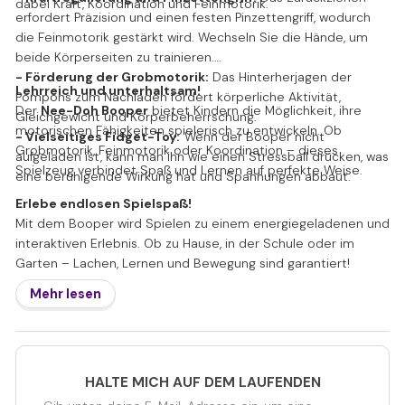
dabei Kraft, Koordination und Feinmotorik.
erfordert Präzision und einen festen Pinzettengriff, wodurch
die Feinmotorik gestärkt wird. Wechseln Sie die Hände, um
beide Körperseiten zu trainieren.
- Förderung der Grobmotorik:
Das Hinterherjagen der
Lehrreich und unterhaltsam!
Pompons zum Nachladen fördert körperliche Aktivität,
Der
Nee-Doh Booper
bietet Kindern die Möglichkeit, ihre
Gleichgewicht und Körperbeherrschung.
motorischen Fähigkeiten spielerisch zu entwickeln. Ob
- Vielseitiges Fidget-Toy:
Wenn der Booper nicht
Grobmotorik, Feinmotorik oder Koordination – dieses
aufgeladen ist, kann man ihn wie einen Stressball drücken, was
Spielzeug verbindet Spaß und Lernen auf perfekte Weise.
eine beruhigende Wirkung hat und Spannungen abbaut.
Erlebe endlosen Spielspaß!
Mit dem Booper wird Spielen zu einem energiegeladenen und
interaktiven Erlebnis. Ob zu Hause, in der Schule oder im
Garten – Lachen, Lernen und Bewegung sind garantiert!
Mehr lesen
HALTE MICH AUF DEM LAUFENDEN