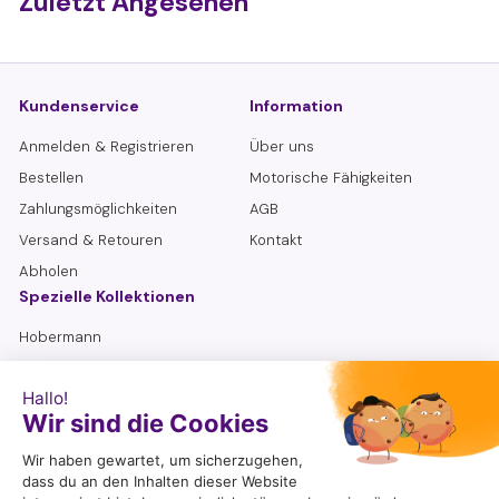
Zuletzt Angesehen
5
Kundenservice
Information
Anmelden & Registrieren
Über uns
Bestellen
Motorische Fähigkeiten
Zahlungsmöglichkeiten
AGB
Versand & Retouren
Kontakt
Abholen
Spezielle Kollektionen
Hobermann
Lemniskate
Sensorische Flaschen
Senioren
Suchen