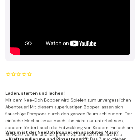
Laden, starten und lachen!
Mit dem Nee-Doh Booper wird Spielen zum unvergesslichen
Abenteuer! Mit diesem superlustigen Booper lassen sich
flauschige Pompons durch den ganzen Raum schleudern. Der
einfache Mechanismus macht ihn nicht nur unterhaltsam,
sondern fördert auch die Entwicklung von Kindern. Einfach am
Warum ist der NeeDoh Booper ein absolutes Muss?
Schwanz ziehen und los geht's! Spielerisch trainieren sie
- Kraftregulierung und Pinzettengriff:
Das Zurückziehen