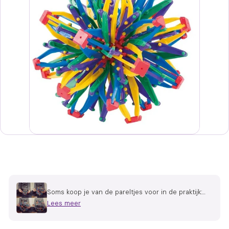
Soms koop je van de pareltjes voor in de praktijk:
Met de hoberman het hoofd leeg krijgen
Lees meer