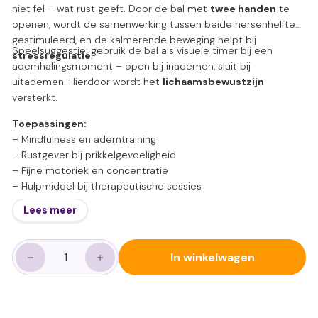
niet fel – wat rust geeft. Door de bal met
twee handen
te
openen, wordt de samenwerking tussen beide hersenhelften
gestimuleerd, en de kalmerende beweging helpt bij
Speelsuggestie: gebruik de bal als visuele timer bij een
stressregulatie
.
ademhalingsmoment – open bij inademen, sluit bij
uitademen. Hierdoor wordt het
lichaamsbewustzijn
versterkt.
Toepassingen:
– Mindfulness en ademtraining
– Rustgever bij prikkelgevoeligheid
– Fijne motoriek en concentratie
– Hulpmiddel bij therapeutische sessies
Lees meer
In winkelwagen
−
+