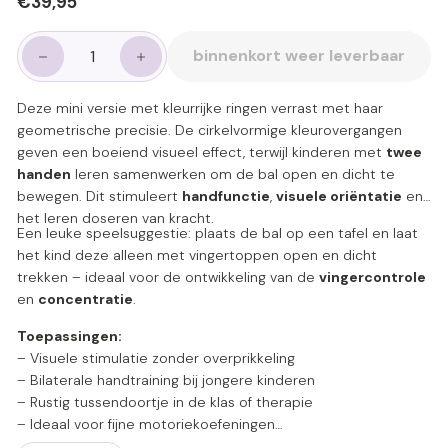
€39,95
€39,95
prijs
binnenkort weer leverbaar
−
+
Deze mini versie met kleurrijke ringen verrast met haar
geometrische precisie. De cirkelvormige kleurovergangen
geven een boeiend visueel effect, terwijl kinderen met
twee
handen
leren samenwerken om de bal open en dicht te
bewegen. Dit stimuleert
handfunctie
,
visuele oriëntatie
en
het leren doseren van kracht.
Een leuke speelsuggestie: plaats de bal op een tafel en laat
het kind deze alleen met vingertoppen open en dicht
trekken – ideaal voor de ontwikkeling van de
vingercontrole
en
concentratie
.
Toepassingen:
– Visuele stimulatie zonder overprikkeling
– Bilaterale handtraining bij jongere kinderen
– Rustig tussendoortje in de klas of therapie
– Ideaal voor fijne motoriekoefeningen
– Ademhalings oefening