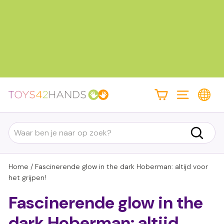
Doorgaan
naar
inhoud
Diavoorstelling
pauzeren
T
Site navigatie
o
y
Search
s
Zoek
4
2
Home
/
Fascinerende glow in the dark Hoberman: altijd voor
h
het grijpen!
a
Fascinerende glow in the
n
dark Hoberman: altijd
d