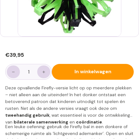
Normale
€39,95
€39,95
prijs
In winkelwagen
−
+
Deze opvallende Firefly-versie licht op op meerdere plekken
– niet alleen aan de uiteinden! In het donker ontstaat een
betoverend patroon dat kinderen uitnodigt tot spelen én
rusten. Net als de andere versies vraagt ook deze om
tweehandig gebruik
, wat essentieel is voor de ontwikkeling
van
bilaterale samenwerking
en
coördinatie
.
Een leuke oefening: gebruik de Firefly bal in een donkere of
schemerige ruimte als ‘lichtgevend ademanker’. Open en sluit