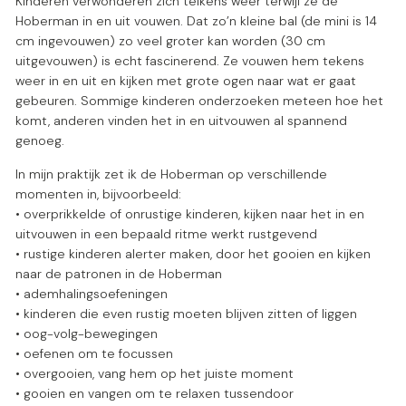
Kinderen verwonderen zich telkens weer terwijl ze de
Hoberman in en uit vouwen. Dat zo’n kleine bal (de mini is 14
cm ingevouwen) zo veel groter kan worden (30 cm
uitgevouwen) is echt fascinerend. Ze vouwen hem tekens
weer in en uit en kijken met grote ogen naar wat er gaat
gebeuren. Sommige kinderen onderzoeken meteen hoe het
komt, anderen vinden het in en uitvouwen al spannend
genoeg.
In mijn praktijk zet ik de Hoberman op verschillende
momenten in, bijvoorbeeld:
• overprikkelde of onrustige kinderen, kijken naar het in en
uitvouwen in een bepaald ritme werkt rustgevend
• rustige kinderen alerter maken, door het gooien en kijken
naar de patronen in de Hoberman
• ademhalingsoefeningen
• kinderen die even rustig moeten blijven zitten of liggen
• oog-volg-bewegingen
• oefenen om te focussen
• overgooien, vang hem op het juiste moment
• gooien en vangen om te relaxen tussendoor