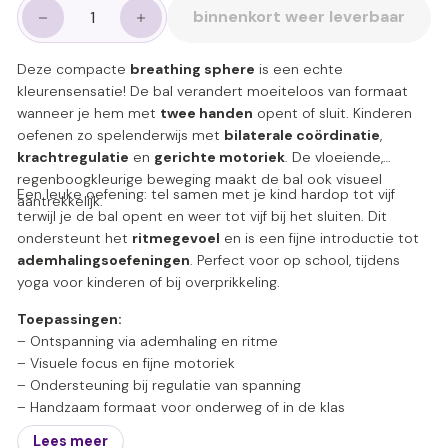
binnenkort weer leverbaar
−
+
Deze compacte
breathing sphere
is een echte
kleurensensatie! De bal verandert moeiteloos van formaat
wanneer je hem met
twee handen
opent of sluit. Kinderen
oefenen zo spelenderwijs met
bilaterale coördinatie
,
krachtregulatie
en
gerichte motoriek
. De vloeiende,
regenboogkleurige beweging maakt de bal ook visueel
Een leuke oefening: tel samen met je kind hardop tot vijf
aantrekkelijk.
terwijl je de bal opent en weer tot vijf bij het sluiten. Dit
ondersteunt het
ritmegevoel
en is een fijne introductie tot
ademhalingsoefeningen
. Perfect voor op school, tijdens
yoga voor kinderen of bij overprikkeling.
Toepassingen:
– Ontspanning via ademhaling en ritme
– Visuele focus en fijne motoriek
– Ondersteuning bij regulatie van spanning
– Handzaam formaat voor onderweg of in de klas
Lees meer