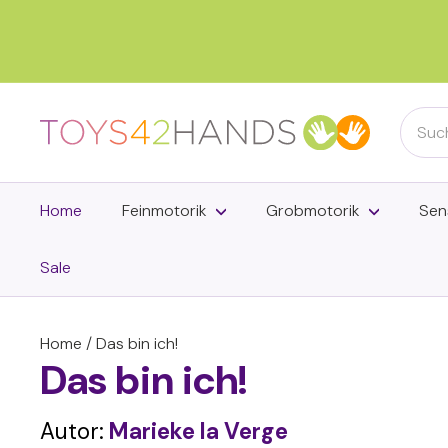
Direkt
zum
Inhalt
Searc
T
o
y
s
Home
Feinmotorik
Grobmotorik
Sen
4
2
Sale
h
a
Home
/
Das bin ich!
n
Das bin ich!
d
s
Autor:
Marieke la Verge