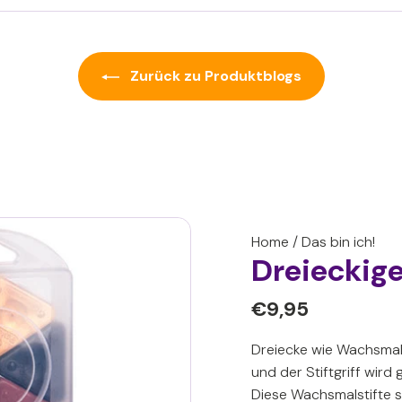
Zurück zu Produktblogs
Home
/
Das bin ich!
Dreieckige
Normaler
€9,95
€9,95
Preis
Dreiecke wie Wachsmalst
und der Stiftgriff wird 
Diese Wachsmalstifte 