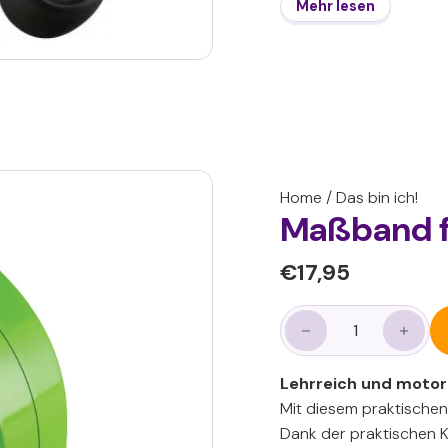
Mehr lesen
üben – ein wichtiger Sc
Hand-Auge-Koordina
Die
ergonomischen G
sicheren Klingen
sorge
Schule oder Therapie –
- stimuliert die Handkr
- fördert Konzentratio
- hilft beim Erlernen 
Home
/
Das bin ich!
- wächst mit den Fähig
Maßband f
Normaler
€17,95
€17,95
Preis
−
+
Lehrreich und motor
Mit diesem praktische
Dank der praktischen K