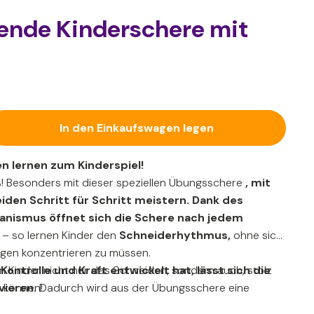
nende Kinderschere mit
In den Einkaufswagen legen
n lernen zum Kinderspiel!
 Besonders mit dieser speziellen Übungsschere
, mit
iden Schritt für Schritt meistern. Dank des
hanismus
öffnet sich die Schere nach jedem
– so lernen Kinder den
Schneiderhythmus,
ohne sich
ngen konzentrieren zu müssen.
en Kinder nicht nur das Schneiden, sondern auch, stolz
Kontrolle und Kraft entwickelt hat, lässt sich die
vieren.
e können!
Dadurch wird aus der Übungsschere eine
s Kind kann das selbstständige Öffnen und Schließen