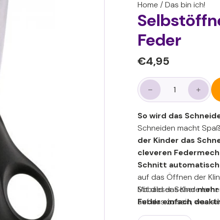
Home
/
Das bin ich!
Selbstöff
Feder
Normaler
€4,95
€4,95
Preis
−
+
So wird das Schneide
Schneiden macht Spaß!
der Kinder das Schne
cleveren Federmec
Schnitt automatisch
auf das Öffnen der Kli
Sobald das Kind
Mit dieser Schere lern
mehr 
Feder einfach deakti
auf das zu sein, was si
normale Schere und da