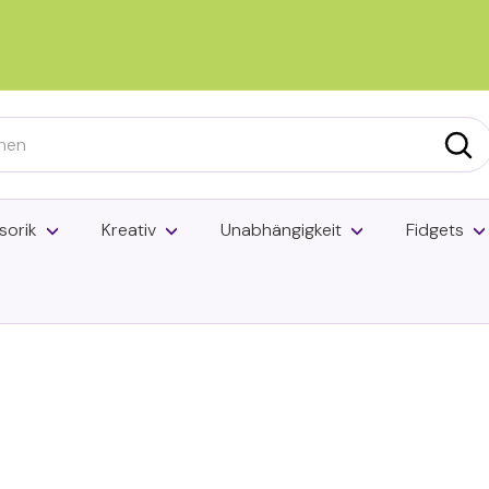
Pause
Diashow
h
Suc
sorik
Kreativ
Unabhängigkeit
Fidgets