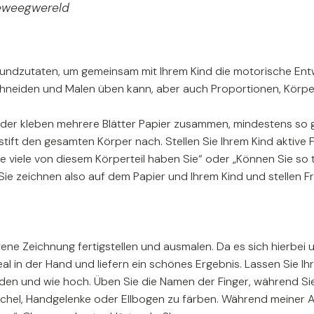
Beweegwereld
e Grundzutaten, um gemeinsam mit Ihrem Kind die motorische E
s Schneiden und Malen üben kann, aber auch Proportionen, Körp
 oder kleben mehrere Blätter Papier zusammen, mindestens so gr
eistift den gesamten Körper nach. Stellen Sie Ihrem Kind aktive
iele von diesem Körperteil haben Sie“ oder „Können Sie so tu
ie zeichnen also auf dem Papier und Ihrem Kind und stellen F
ene Zeichnung fertigstellen und ausmalen. Da es sich hierbei 
al in der Hand und liefern ein schönes Ergebnis. Lassen Sie Ihr
en und wie hoch. Üben Sie die Namen der Finger, während Sie 
chel, Handgelenke oder Ellbogen zu färben. Während meiner Arb