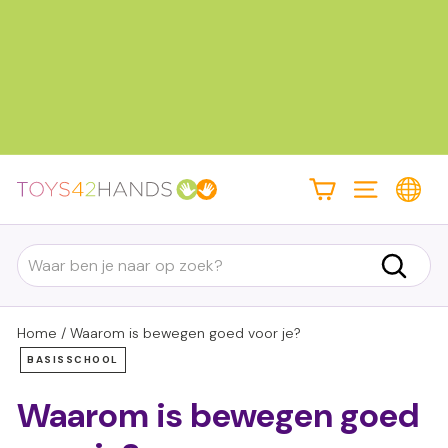
Doorgaan
naar
inhoud
Diavoorstelling
pauzeren
T
Site navigatie
o
y
Search
s
Zoek
4
2
Home
/
Waarom is bewegen goed voor je?
h
BASISSCHOOL
a
Waarom is bewegen goed
n
d