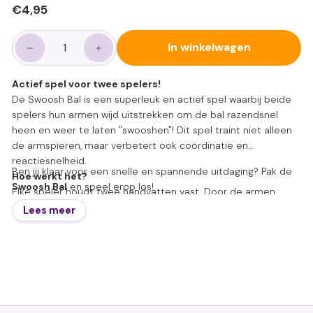
Normale
€4,95
€4,95
prijs
In winkelwagen
−
+
Actief spel voor twee spelers!
De Swoosh Bal is een superleuk en actief spel waarbij beide
spelers hun armen wijd uitstrekken om de bal razendsnel
heen en weer te laten "swooshen"! Dit spel traint niet alleen
de armspieren, maar verbetert ook coördinatie en
reactiesnelheid.
Ben jij klaar voor een snelle en spannende uitdaging? Pak de
Hoe werkt het?
Swoosh Bal
en speel erop los!
Elke speler houdt twee handvatten vast. Door de armen
krachtig uit elkaar te trekken, schiet de bal over het touw
Lees meer
naar de andere speler. Vervolgens brengt de ander zijn armen
samen om de bal terug te sturen. Een dynamische en
uitdagende oefening die zorgt voor actie en plezier!
- Stimuleert armkracht en coördinatie
- Leuk en actief spel voor twee spelers
- Geschikt vanaf 5 jaar – Voor jongere kinderen kan het