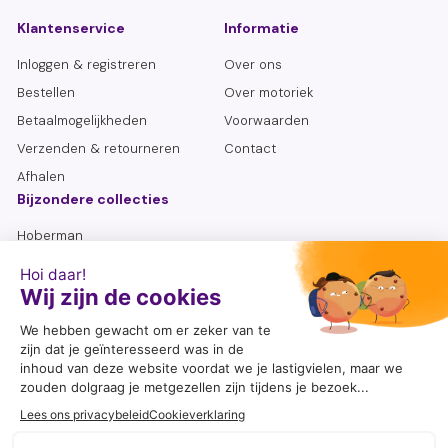
touw eenvoudig worden ingekort
- Perfect voor buiten- én binnenspellen
Klantenservice
Informatie
Inloggen & registreren
Over ons
Bestellen
Over motoriek
Betaalmogelijkheden
Voorwaarden
Verzenden & retourneren
Contact
Afhalen
Bijzondere collecties
Hoberman
Lemniscaat
Sensoriek flessen
Senioren
Zoeken
Volg mij
Ik ben met veel plezier actief op social media. Een prachtige
manier om knutselideeën, speelsuggesties, tips en nieuwe