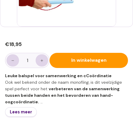
Normale
€18,95
€18,95
prijs
In winkelwagen
−
+
Leuke balspel voor samenwerking en cCoördinatie
Ook wel bekend onder de naam
monofling
, is dit veelzijdige
spel perfect voor het
verbeteren van de samenwerking
tussen beide handen en het bevorderen van hand-
oogcoördinatie.
Elk net is voorzien van twee handvatten, waarmee je het net
Lees meer
strak kunt trekken en de bal omhoog schiet. Het net wordt
eenvoudig gespannen door de handvatten uit elkaar te
trekken, waarna de bal omhoog schiet.