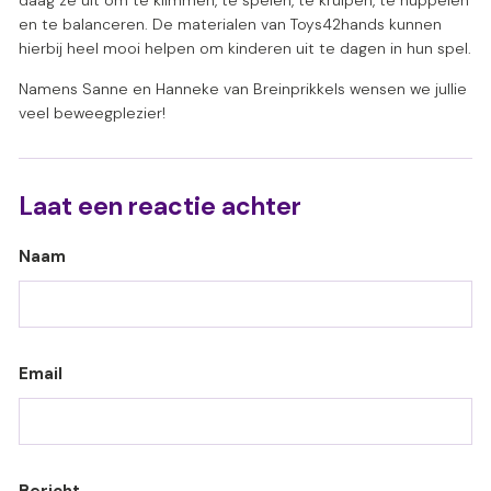
daag ze uit om te klimmen, te spelen, te kruipen, te huppelen
en te balanceren. De materialen van Toys42hands kunnen
hierbij heel mooi helpen om kinderen uit te dagen in hun spel.
Namens Sanne en Hanneke van Breinprikkels wensen we jullie
veel beweegplezier!
Laat een reactie achter
Naam
Email