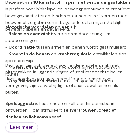
Deze set van
10 kunststof ringen met verbindingsstukken
is perfect voor hinkelspellen, beweegparcoursen of creatieve
bewegingsactiviteiten. Kinderen kunnen er zelf vormen mee
bouwen of ze gebruiken in begeleide oefeningen. Zo blijft
Moto
rische voordelen op een rij:
beweging speels én gevarieerd.
- Balans en evenwicht
verbeteren door spring- en
stapoefeningen
-
Coördinatie
tussen armen en benen wordt gestimuleerd
-
Kracht in de benen
en
krachtregulatie
ontwikkelen zich
spelenderwijs
De ringen zijn ook perfect voor andere spellen: mik met
-
Motorisch inzicht
wordt versterkt bij het bouwen van
pittenzakken in liggende ringen of gooi met zachte ballen
routes
door opgehangen ringen heen. Door de eenvoudige
-
Oog-handcoördinatie
bij mik- en gooiactiviteiten
vormgeving zijn ze veelzijdig inzetbaar, zowel binnen als
buiten.
Spelsuggestie:
Laat kinderen zelf een hindernisbaan
ontwerpen – dat stimuleert
zelfvertrouwen, creatief
denken en lichaamsbesef
.
Lees meer