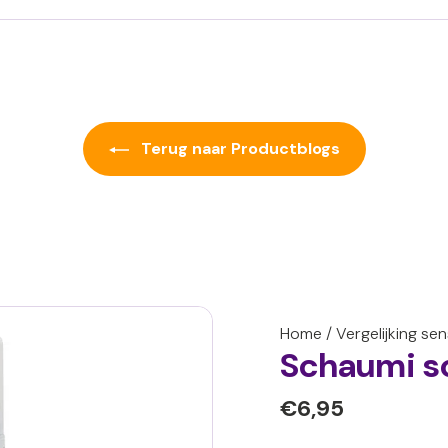
Terug naar Productblogs
Home
/
Vergelijking se
Schaumi s
Normale
€6,95
€6,95
prijs