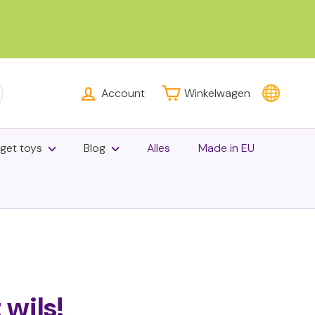
Account
Winkelwagen
k
dget toys
Blog
Alles
Made in EU
 wils!