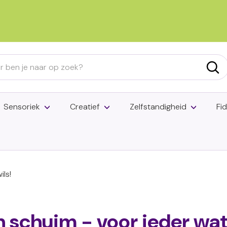
Diavoorstelling
pauzeren
h
Zoe
Sensoriek
Creatief
Zelfstandigheid
Fi
ils!
h schuim - voor ieder wat