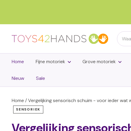
Doorgaan
naar
inhoud
Searc
T
o
y
s
Home
Fijne motoriek
Grove motoriek
4
2
Nieuw
Sale
h
a
Home
/
Vergelijking sensorisch schuim - voor ieder wat w
n
d
SENSORIEK
s
Vergelijking sensorisc